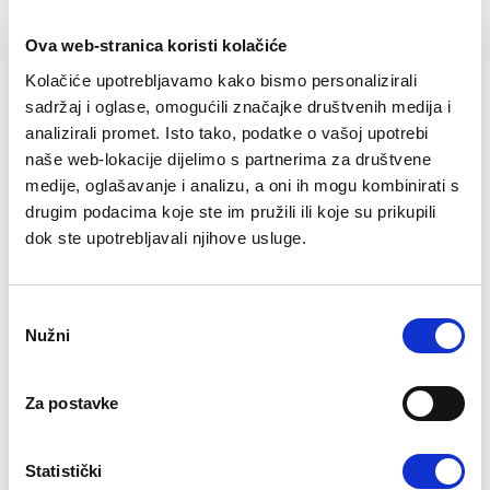
Ova web-stranica koristi kolačiće
DRŽAVA
Kolačiće upotrebljavamo kako bismo personalizirali
sadržaj i oglase, omogućili značajke društvenih medija i
PRIJAVA*
analizirali promet. Isto tako, podatke o vašoj upotrebi
naše web-lokacije dijelimo s partnerima za društvene
medije, oglašavanje i analizu, a oni ih mogu kombinirati s
drugim podacima koje ste im pružili ili koje su prikupili
dok ste upotrebljavali njihove usluge.
ODJAVA*
Odabir
Nužni
pristanka
Za postavke
BROJ ODRASLIH*
Statistički
BROJ DJECE*