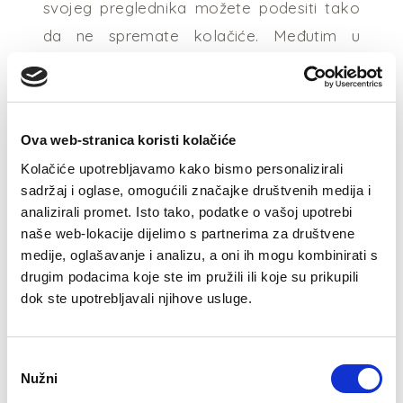
svojeg preglednika možete podesiti tako
da ne spremate kolačiće. Međutim u
nekim slučajevima neke od funkcionalnosti
naše web stranice zahtijevaju kolačiće i
možda neće funkcionirati odlučite li ih ne
Ova web-stranica koristi kolačiće
prihvatiti.
Kolačiće upotrebljavamo kako bismo personalizirali
Pristup vašim informacijama,
sadržaj i oglase, omogućili značajke društvenih medija i
izmjenama i drugim pravima
analizirali promet. Isto tako, podatke o vašoj upotrebi
naše web-lokacije dijelimo s partnerima za društvene
Imate pravo zatražiti kopiju podataka
medije, oglašavanje i analizu, a oni ih mogu kombinirati s
koje pohranjujemo o vama. Ukoliko želite
drugim podacima koje ste im pružili ili koje su prikupili
kopiju vaših osobnih podataka molimo vas
dok ste upotrebljavali njihove usluge.
da nam pošaljete e-mail na
info@villas69.com. Želimo biti sigurni da su
Odabir
vaši osobni podaci ispravni i ažurni. Možete
Nužni
pristanka